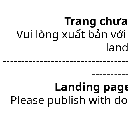
Trang chưa
Vui lòng xuất bản với
lan
---------------------------------
---------
Landing page
Please publish with do